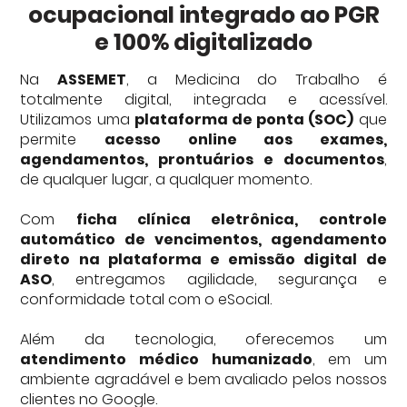
ocupacional integrado ao PGR
ESOCIAL E CONFORMIDADE DIGITAL
e 100% digitalizado
Na
ASSEMET
, a Medicina do Trabalho é
Contato
totalmente digital, integrada e acessível.
Utilizamos uma
plataforma de ponta (SOC)
que
Ouvidoria
permite
acesso online aos exames,
agendamentos, prontuários e documentos
,
de qualquer lugar, a qualquer momento.
Com
ficha clínica eletrônica, controle
automático de vencimentos, agendamento
direto na plataforma e emissão digital de
ASO
, entregamos agilidade, segurança e
conformidade total com o eSocial.
Além da tecnologia, oferecemos um
atendimento médico humanizado
, em um
ambiente agradável e bem avaliado pelos nossos
clientes no Google.