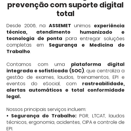
prevenção com suporte digital
ESOCIAL E CONFORMIDADE DIGITAL
total
Desde 2006, na
ASSEMET
unimos
experiência
Contato
técnica, atendimento humanizado e
tecnologia de ponta
para entregar soluções
Ouvidoria
completas em
Segurança e Medicina do
Trabalho
.
Contamos com uma
plataforma digital
integrada e sofisticada (SOC)
, que centraliza a
gestão de exames, laudos, treinamentos, EPI e
eventos do eSocial, com
rastreabilidade,
alertas automáticos e total conformidade
legal.
Nossos principais serviços incluem:
• Segurança do Trabalho:
PGR, LTCAT, laudos
técnicos, ergonomia, acidentes, CIPA e controle de
EPI.