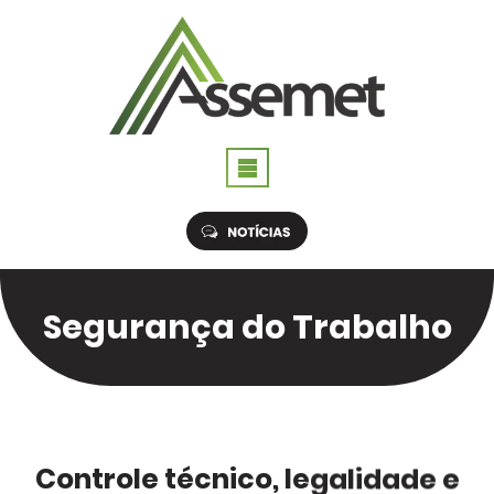
Assemet
Nossos Serviços
Segurança do Trabalho
SEGURANÇA DO TRABALHO
MEDICINA DO TRABALHO
TREINAMENTOS REGULAMENTADOS
Controle técnico, legalidade e
RELAÇÃO DE SERVIÇOS PRESTADOS