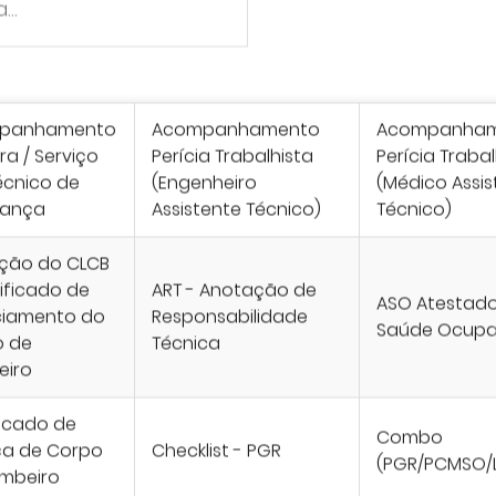
panhamento
Acompanhamento
Acompanha
ra / Serviço
Perícia Trabalhista
Perícia Trabal
écnico de
(Engenheiro
(Médico Assis
rança
Assistente Técnico)
Técnico)
ição do CLCB
tificado de
ART - Anotação de
ASO Atestad
ciamento do
Responsabilidade
Saúde Ocupa
o de
Técnica
eiro
ficado de
Combo
ça de Corpo
Checklist - PGR
(PGR/PCMSO/L
mbeiro