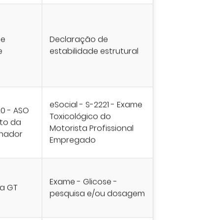
de
Declaração de
e
estabilidade estrutural
eSocial - S-2221 - Exame
20 - ASO
Toxicológico do
to da
Motorista Profissional
lhador
Empregado
Exame - Glicose -
a GT
pesquisa e/ou dosagem