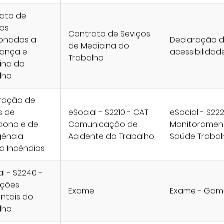
ato de
ços
Contrato de Seviços
ionados a
Declaração 
de Medicina do
ança e
acessibilidad
Trabalho
ina do
lho
ração de
s de
eSocial - S2210 - CAT
eSocial - S22
dono e de
Comunicação de
Monitoramen
ência
Acidente do Trabalho
Saúde Traba
a Incêndios
l - S2240 -
ições
Exame
Exame - Gam
ntais do
lho