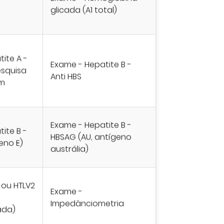
glicada (A1 total)
ite A -
Exame - Hepatite B -
esquisa
Anti HBS
em
Exame - Hepatite B -
ite B -
HBSAG (AU, antígeno
eno E)
austrália)
 ou HTLV2
Exame -
Impedânciometria
ada)