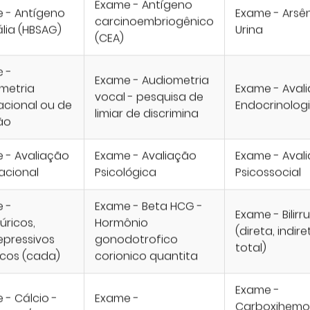
Exame - Antígeno
 - Antígeno
Exame - Arsên
carcinoembriogênico
ália (HBSAG)
Urina
(CEA)
 -
Exame - Audiometria
metria
Exame - Aval
vocal - pesquisa de
cional ou de
Endocrinolog
limiar de discrimina
ão
 - Avaliação
Exame - Avaliação
Exame - Aval
cional
Psicológica
Psicossocial
 -
Exame - Beta HCG -
Exame - Bilirr
úricos,
Hormônio
(direta, indire
epressivos
gonodotrofico
total)
licos (cada)
corionico quantita
Exame -
 - Cálcio -
Exame -
Carboxihemo