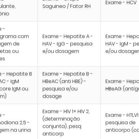
Exame - HCV
ulante,
Saguineo / Fator RH
ônio
 -
grama com
Exame - Hepatite A -
Exame - Hepat
agem de
HAV - IgG - pesquisa
HAV - IgM - p
etas ou
e/ou dosagem
e/ou dosag
es
 - Hepatite B
Exame - Hepatite B -
AC - IgM
HBeAC (anti HBE) -
Exame - Hepat
-core IgM ou
pesquisa e/ou
HBeAG (antíg
em)
dosage
Exame - HIV 1+ HIV 2,
 -
Exame - HTLV1
(determinação
odiona 2,5 -
pesquisa de
conjunta), pesq
em na urina
anticorpo (c
anticorp