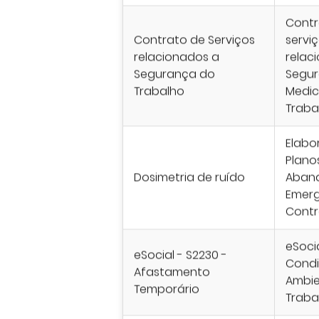
Contr
Contrato de Serviços
servi
relacionados a
relac
Segurança do
Segur
Trabalho
Medic
Traba
Elabo
Plano
Dosimetria de ruído
Aban
Emerg
Contr
eSocia
eSocial - S2230 -
Cond
Afastamento
Ambie
Temporário
Traba