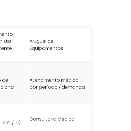
mento
hista
Aluguel de
tente
Equipamentos
o de
Atendimento médico
cional
por período / demanda
Consultoria Médica
TCAT/LTI)