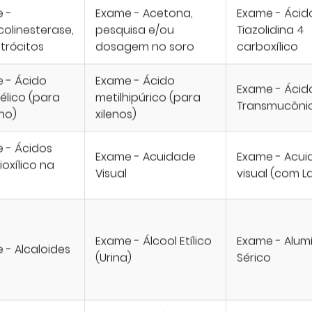
 -
Exame - Acetona,
Exame - Ácido
colinesterase,
pesquisa e/ou
Tiazolidina 4
itrócitos
dosagem no soro
carboxílico
 - Ácido
Exame - Ácido
Exame - Ácid
lico (para
metilhipúrico (para
Transmucôni
eno)
xilenos)
 - Ácidos
Exame - Acuidade
Exame - Acui
lioxílico na
Visual
visual (com L
Exame - Álcool Etílico
Exame - Alum
 - Alcaloides
(Urina)
Sérico