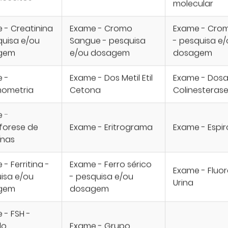
molecular
 - Creatinina
Exame - Cromo
Exame - Crom
quisa e/ou
Sangue - pesquisa
- pesquisa e
gem
e/ou dosagem
dosagem
 -
Exame - Dos Metil Etil
Exame - Dos
mometria
Cetona
Colinesteras
 -
oforese de
Exame - Eritrograma
Exame - Espi
ínas
- Ferritina -
Exame - Ferro sérico
Exame - Fluor
isa e/ou
- pesquisa e/ou
Urina
gem
dosagem
 - FSH -
lo
Exame - Grupo