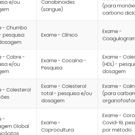
isa e/ou
Canabinoides
(para monóxi
gem
(sangue)
carbono dicl
e - Chumbo
Exame -
 - pesquisa
Exame - Clínico
Coagulogra
 dosagem
 - Cobre -
Exame - Coles
Exame - Cocaína -
isa e/ou
(HDL) - pesqu
Pesquisa
gem
dosagem
Exame - Colesterol
Exame - Coli
 - Colesterol
total - pesquisa e/ou
(para carba
ções
dosagem
organofosfo
Exame - Coro
 -
Exame -
Covid-19, pes
agem Global
Coprocultura
por método
ucócitos