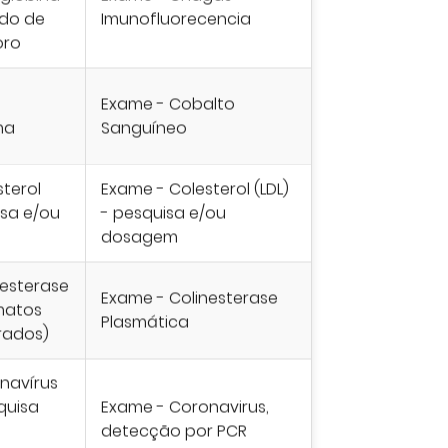
do de
Imunofluorecencia
oro
Exame - Cobalto
ma
Sanguíneo
terol
Exame - Colesterol (LDL)
isa e/ou
- pesquisa e/ou
dosagem
nesterase
Exame - Colinesterase
matos
Plasmática
rados)
navírus
quisa
Exame - Coronavirus,
detecção por PCR