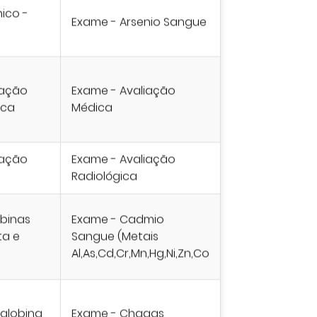
ico -
Exame - Arsenio Sangue
iação
Exame - Avaliação
ica
Médica
iação
Exame - Avaliação
Radiológica
ubinas
Exame - Cadmio
ta e
Sangue (Metais
Al,As,Cd,Cr,Mn,Hg,Ni,Zn,Co
globina
Exame - Chagas