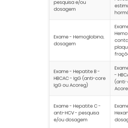
pesquisa e/ou
estim
dosagem
horm
Exame
Hemo
Exame - Hemoglobina,
cont
dosagem
plaqu
fraçõ
Exame
Exame - Hepatite B -
- HBC
HBCAC - IgG (anti-core
(anti
IgG ou Acoreg)
Acor
Exame - Hepatite C -
Exame
anti-HCV - pesquisa
Hexan
e/ou dosagem
dosag