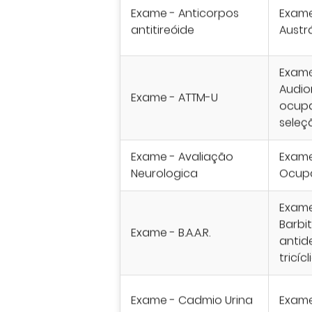
Exame - Anticorpos
Exame
antitireóide
Austr
Exame
Audio
Exame - ATTM-U
ocupa
seleç
Exame - Avaliação
Exame
Neurologica
Ocupa
Exame
Barbit
Exame - B.A.A.R.
antid
tricíc
Exame - Cadmio Urina
Exame