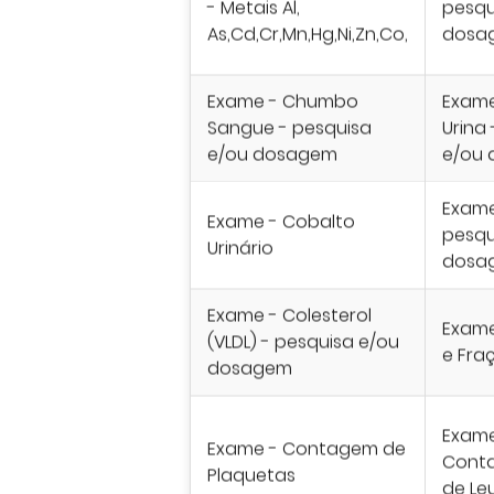
- Metais Al,
pesqu
As,Cd,Cr,Mn,Hg,Ni,Zn,Co,
dosa
Exame - Chumbo
Exam
Sangue - pesquisa
Urina
e/ou dosagem
e/ou
Exame
Exame - Cobalto
pesqu
Urinário
dosa
Exame - Colesterol
Exame
(VLDL) - pesquisa e/ou
e Fra
dosagem
Exame
Exame - Contagem de
Cont
Plaquetas
de Le