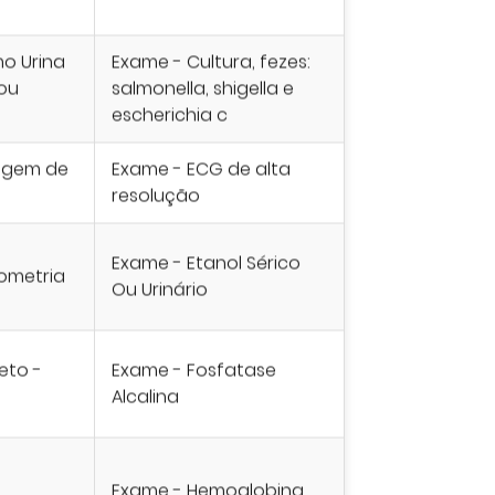
o Urina
Exame - Cultura, fezes:
/ou
salmonella, shigella e
escherichia c
agem de
Exame - ECG de alta
e
resolução
Exame - Etanol Sérico
rometria
Ou Urinário
eto -
Exame - Fosfatase
Alcalina
Exame - Hemoglobina