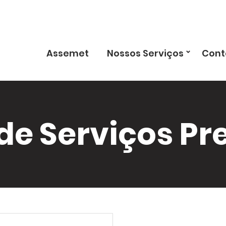
⌄
Assemet
Nossos Serviços
Cont
de Serviços Pr