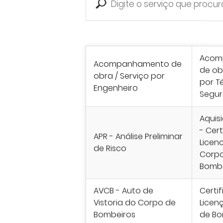
Acom
Acompanhamento de
de ob
obra / Serviço por
por T
Engenheiro
Segu
Aquis
- Cer
APR - Análise Preliminar
Licen
de Risco
Corp
Bomb
AVCB - Auto de
Certi
Vistoria do Corpo de
Licen
Bombeiros
de Bo