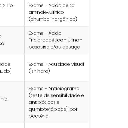
 2 Tio-
Exame - Ácido delta
aminolevulínico
(chumbo inorgânico)
Exame - Ácido
o
Tricloroacético - Urina -
co
pesquisa e/ou dosage
dade
Exame - Acuidade Visual
audo)
(Ishihara)
Exame - Antibiograma
(teste de sensibilidade e
ínio
antibióticos e
quimioterápicos), por
bactéria