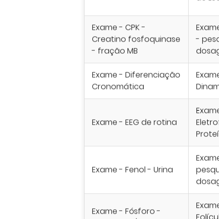
Exame - CPK -
Exame
Creatino fosfoquinase
- pes
- fração MB
dosa
Exame - Diferenciação
Exame
Cronomática
Dina
Exame
Exame - EEG de rotina
Eletr
Prote
Exame 
Exame - Fenol - Urina
pesqu
dosa
Exame
Exame - Fósforo -
Folícu